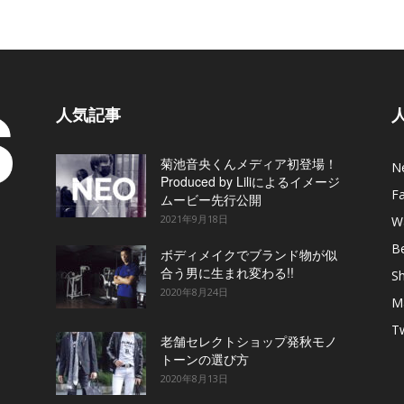
人気記事
菊池音央くんメディア初登場！
N
Produced by Liliによるイメージ
F
ムービー先行公開
2021年9月18日
W
B
ボディメイクでブランド物が似
合う男に生まれ変わる!!
S
2020年8月24日
M
T
老舗セレクトショップ発秋モノ
トーンの選び方
2020年8月13日