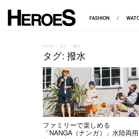
FASHION
WAT
Home
タグ
撥水
タグ: 撥水
ファミリーで楽しめる
「NANGA（ナンガ）」水陸両用