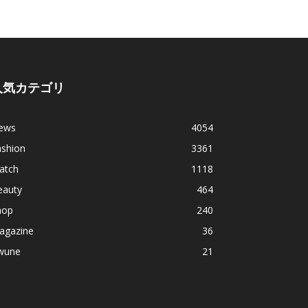
人気カテゴリ
ews
4054
ashion
3361
atch
1118
eauty
464
hop
240
agazine
36
wune
21