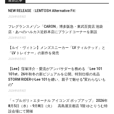
最新記事
NEW RELEASE〈LEMTOSH Alternative Fit〉
2026年8月8日
フレグランスメゾン「CARON」博多阪急・東武百貨店 池袋
店・あべのハルカス近鉄本店にブランドコーナーを新設
2026年8月8日
【ルイ・ヴィトン】メンズスニーカー「LV ティルテッド」と
「LV トレイナー」の新作を発売
2026年8月8日
【Lee】窪塚洋介・愛流がアンバサダーを務める 「Lee 101
101st」26年秋冬の新ビジュアルを公開。特別仕様の名品
STORM RIDERやLee 101を纏い、親子で魅せる”変わらないも
の”
2026年8月8日
「＜ブルガリ＞エターナル アイコンズ ポップアップ」 2026年
8月5日（水）- 9月8日（火） 高島屋京都店 1階 ゆとりうむ特
設会場にて開催