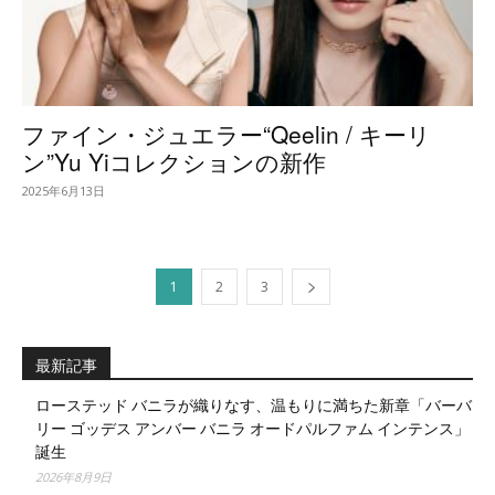
ファイン・ジュエラー“Qeelin / キーリ
ン”Yu Yiコレクションの新作
2025年6月13日
1
2
3
最新記事
ローステッド バニラが織りなす、温もりに満ちた新章「バーバ
リー ゴッデス アンバー バニラ オードパルファム インテンス」
誕生
2026年8月9日