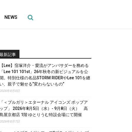
NEWS
最新記事
【Lee】窪塚洋介・愛流がアンバサダーを務める
「Lee 101 101st」26年秋冬の新ビジュアルを公
開。特別仕様の名品STORM RIDERやLee 101を纏
い、親子で魅せる”変わらないもの”
2026年8月8日
「＜ブルガリ＞エターナル アイコンズ ポップア
ップ」 2026年8月5日（水）- 9月8日（火） 高
島屋京都店 1階 ゆとりうむ特設会場にて開催
2026年8月7日