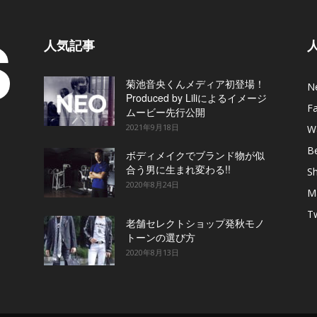
人気記事
菊池音央くんメディア初登場！
N
Produced by Liliによるイメージ
F
ムービー先行公開
2021年9月18日
W
B
ボディメイクでブランド物が似
合う男に生まれ変わる!!
S
2020年8月24日
M
T
老舗セレクトショップ発秋モノ
トーンの選び方
2020年8月13日