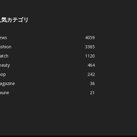
人気カテゴリ
ews
4059
ashion
3365
atch
1120
eauty
464
hop
242
agazine
36
wune
21