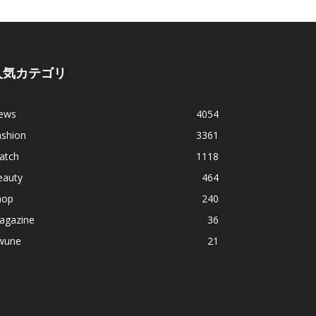
人気カテゴリ
ews
4054
ashion
3361
atch
1118
eauty
464
hop
240
agazine
36
wune
21