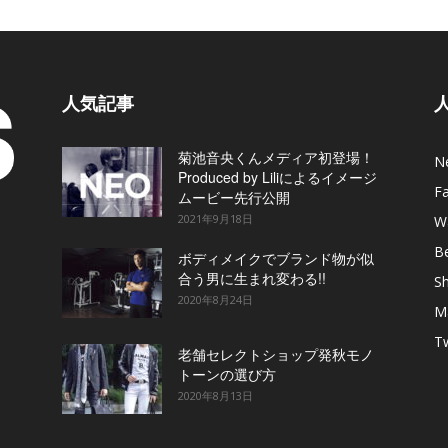
人気記事
菊池音央くんメディア初登場！
N
Produced by Liliによるイメージ
F
ムービー先行公開
2021年9月18日
W
B
ボディメイクでブランド物が似
合う男に生まれ変わる!!
S
2020年8月24日
M
T
老舗セレクトショップ発秋モノ
トーンの選び方
2020年8月13日