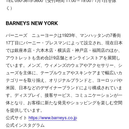
TEL 050-3615-3600（受付時間 11:00 – 19:00 / 1月1日を除
く）
BARNEYS NEW YORK
バーニーズ ニューヨークは1923年、マンハッタンの7番街
17丁目にバーニー・プレスマンによって設立され、現在日本
では銀座本店・六本木店・横浜店・神戸店・福岡店のほか、
アウトレットも含め合計9店舗とオンラインストアを展開し
ています。メンズ、ウィメンズのウェアやアクセサリー、シ
ューズを主体に、テーブルウェアやスキンケアまで幅広いカ
テゴリーを取り揃え、オリジナルブランドと、ヨーロッパや
米国、日本などのデザイナーブランドにより構成されていま
す。ディスプレイ、接客サービス、コミュニケーションが一
体となり、お客様に新たな発見やショッピングを楽しむ空間
を提供しています。
公式サイト
https://www.barneys.co.jp
公式インスタグラム