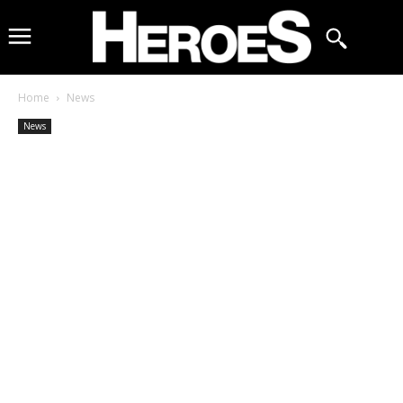
Home
News
News