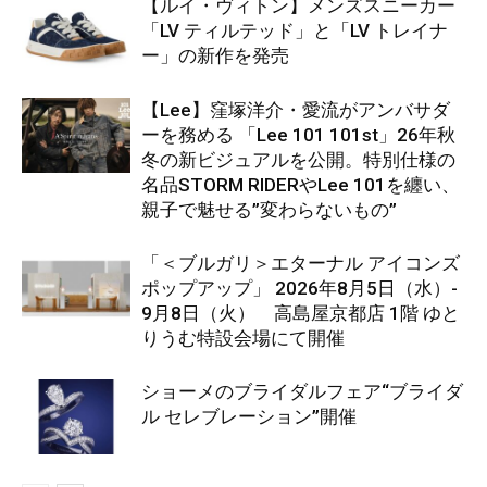
【ルイ・ヴィトン】メンズスニーカー
「LV ティルテッド」と「LV トレイナ
ー」の新作を発売
【Lee】窪塚洋介・愛流がアンバサダ
ーを務める 「Lee 101 101st」26年秋
冬の新ビジュアルを公開。特別仕様の
名品STORM RIDERやLee 101を纏い、
親子で魅せる”変わらないもの”
「＜ブルガリ＞エターナル アイコンズ
ポップアップ」 2026年8月5日（水）-
9月8日（火） 高島屋京都店 1階 ゆと
りうむ特設会場にて開催
ショーメのブライダルフェア“ブライダ
ル セレブレーション”開催