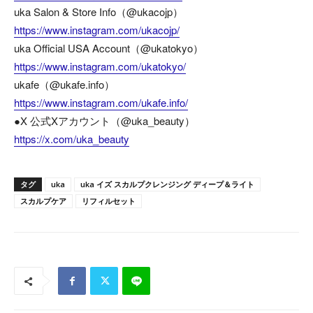
uka Salon & Store Info（@ukacojp）
https://www.instagram.com/ukacojp/
uka Official USA Account（@ukatokyo）
https://www.instagram.com/ukatokyo/
ukafe（@ukafe.info）
https://www.instagram.com/ukafe.info/
●X 公式Xアカウント（@uka_beauty）
https://x.com/uka_beauty
タグ
uka
uka イズ スカルプクレンジング ディープ＆ライト
スカルプケア
リフィルセット