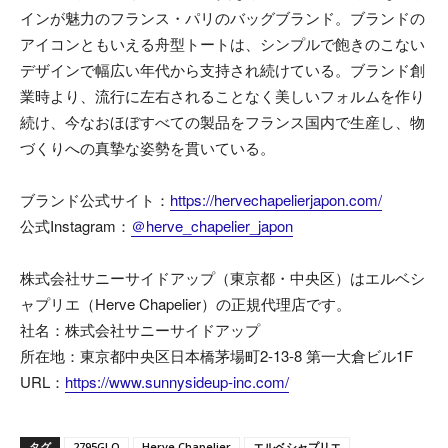
インが魅力のフランス・パリのバッグブランド。ブランドの
アイコンともいえる舟型トートは、シンプルで飽きのこない
デザインで幅広い年代から支持され続けている。ブランド創
業時より、流行に左右されることなく美しいフォルムを作り
続け、今なおほぼすべての製品をフランス国内で生産し、物
づくりへの真摯な姿勢を貫いている。
ブランド公式サイト：
https://hervechapelierjapon.com/
公式Instagram：
＠herve_chapelier_japon
株式会社サニーサイドアップ（東京都・中央区）はエルベシ
ャプリエ（Herve Chapelier）の正規代理店です。
社名：株式会社サニーサイドアップ
所在地：東京都中央区日本橋茅場町2-13-8 第一大倉ビル1F
URL：
https://www.sunnysideup-inc.com/
タグ
2795GLO
Herve Chapelier
エルベシャプリエ