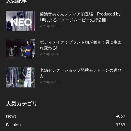
人気記事
菊池音央くんメディア初登場！Produced by
Liliによるイメージムービー先行公開
2021年9月18日
ボディメイクでブランド物が似合う男に生ま
れ変わる!!
2020年8月24日
老舗セレクトショップ発秋モノトーンの選び
方
2020年8月13日
人気カテゴリ
News
4057
Fashion
3363