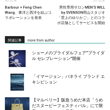
前の記事
次の記事
Barbour × Feng Chen
男性専用サロンMEN‘S WILL
Wang、東洋と西洋を結ぶコ
by SVENSON岡山スタジオ
ラボレーションを発表
「雲上のゆりかご」とのコラ
ボ店舗としてサービスを開始
関連記事
more from author
ショーメのブライダルフェア“ブライダ
ル セレブレーション”開催
「イマージョン」パネライ ブランド エ
キシビション
【マルベリー】阪急うめだ本店「うめ
だスヌーピーフェスティバル」にて限