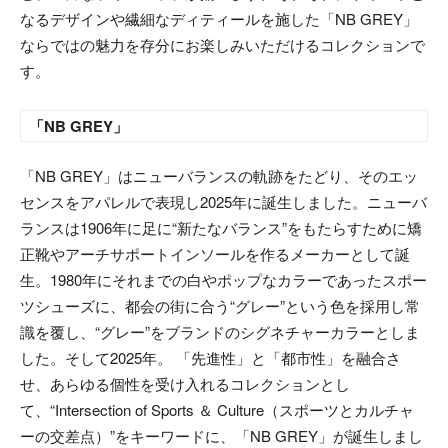
なるデザインや繊細なディティールを施した「NB GREY」
ならではの魅力を存分にお楽しみいただけるコレクションで
す。
「NB GREY」
「NB GREY」はニューバランスの軌跡をたどり、そのエッ
センスをアパレルで表現し2025年に誕生しました。ニューバ
ランスは1906年に足に“新たなバランス”をもたらすために矯
正靴やアーチサポートインソールを作るメーカーとして誕
生。1980年にそれまでの白やポップなカラーであったスポー
ツシューズに、都会の街に合う“グレー”という色を採用し常
識を覆し、“グレー”をブランドのシグネチャーカラーとしま
した。そして2025年。 「先進性」と「都市性」を融合さ
せ、あらゆる個性を受け入れるコレクションとし
て、“Intersection of Sports ＆ Culture（スポーツとカルチャ
ーの交差点）”をキーワードに、「NB GREY」が誕生しまし