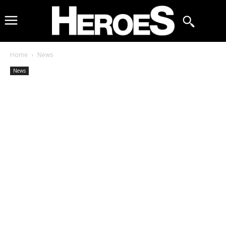
Home
News
News