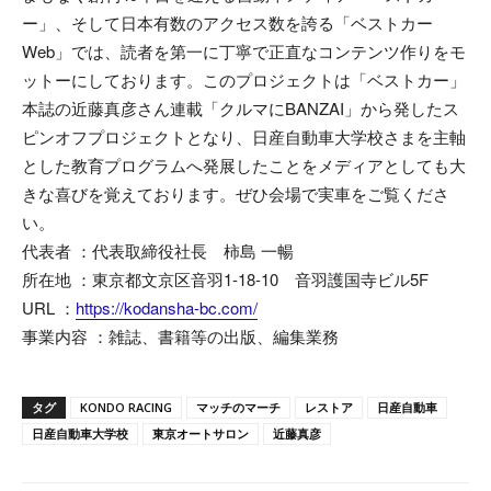
ー」、そして日本有数のアクセス数を誇る「ベストカー
Web」では、読者を第一に丁寧で正直なコンテンツ作りをモ
ットーにしております。このプロジェクトは「ベストカー」
本誌の近藤真彦さん連載「クルマにBANZAI」から発したス
ピンオフプロジェクトとなり、日産自動車大学校さまを主軸
とした教育プログラムへ発展したことをメディアとしても大
きな喜びを覚えております。ぜひ会場で実車をご覧くださ
い。
代表者 ：代表取締役社長 柿島 一暢
所在地 ：東京都文京区音羽1-18-10 音羽護国寺ビル5F
URL ：
https://kodansha-bc.com/
事業内容 ：雑誌、書籍等の出版、編集業務
タグ
KONDO RACING
マッチのマーチ
レストア
日産自動車
日産自動車大学校
東京オートサロン
近藤真彦