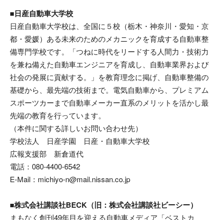
■日産自動車大学校
日産自動車大学校は、全国に５校（栃木・神奈川・愛知・京
都・愛媛）ある未来のためのメカニックを育成する自動車整
備専門学校です。「つねに時代をリードする人間力・技術力
を兼ね備えた自動車エンジニアを育成し、自動車業界および
社会の発展に貢献する。」を教育理念に掲げ、自動車整備の
基礎から、最先端の技術まで。電気自動車から、プレミアム
スポーツカーまで自動車メーカー直系のメリットを活かし最
先端の教育を行っています。
（本件に関する詳しいお問い合わせ先）
学校法人 日産学園 日産・自動車大学校
広報支援部 新倉道代
電話：080-4400-6542
E-Mail：michiyo-n@mail.nissan.co.jp
■株式会社講談社BECK（旧：株式会社講談社ビーシー）
まもなく創刊49年目を迎える自動車メディア「ベストカ