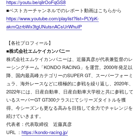
https://youtu.be/qilrOoFqGS8
■ベストカーチャンネルでのレポート動画はこちらから
https://www.youtube.com/playlist?list=PLYpK-
akmQzrbWx3tgUNutsnACsUrWhuIP
【各社プロフィール】
■株式会社エムケイカンパニー
株式会社エムケイカンパニーは、近藤真彦が代表兼監督のレ
ーシングチーム「KONDO RACING」を運営。2000年発足以
降、国内最高峰カテゴリーのSUPER GT、スーパーフォーミ
ュラ、海外レースなどに積極的に参戦を繰り返し、2020年、
2022年には、日産自動車、日産自動車大学校と共に参戦して
いるスーパーGT GT300クラスにてシリーズタイトルを獲
得。今シーズンも更なる高みを目指して全力でチャレンジを
続けていきます。
代表者：代表取締役 近藤真彦
URL ：
https://kondo-racing.jp/