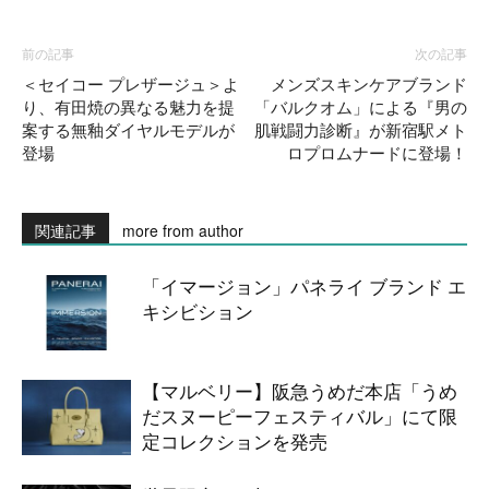
前の記事
次の記事
＜セイコー プレザージュ＞よ
メンズスキンケアブランド
り、有田焼の異なる魅力を提
「バルクオム」による『男の
案する無釉ダイヤルモデルが
肌戦闘力診断』が新宿駅メト
登場
ロプロムナードに登場！
関連記事
more from author
「イマージョン」パネライ ブランド エ
キシビション
【マルベリー】阪急うめだ本店「うめ
だスヌーピーフェスティバル」にて限
定コレクションを発売