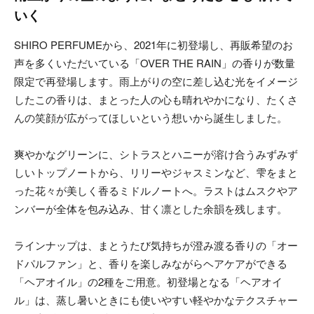
いく
SHIRO PERFUMEから、2021年に初登場し、再販希望のお
声を多くいただいている「OVER THE RAIN」の香りが数量
限定で再登場します。雨上がりの空に差し込む光をイメージ
したこの香りは、まとった人の心も晴れやかになり、たくさ
んの笑顔が広がってほしいという想いから誕生しました。
爽やかなグリーンに、シトラスとハニーが溶け合うみずみず
しいトップノートから、リリーやジャスミンなど、雫をまと
った花々が美しく香るミドルノートへ。ラストはムスクやア
ンバーが全体を包み込み、甘く凛とした余韻を残します。
ラインナップは、まとうたび気持ちが澄み渡る香りの「オー
ドパルファン」と、香りを楽しみながらヘアケアができる
「ヘアオイル」の2種をご用意。初登場となる「ヘアオイ
ル」は、蒸し暑いときにも使いやすい軽やかなテクスチャー