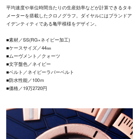
平均速度や単位時間当たりの生産効率などが計算できるタキ
メーターを搭載したクロノグラフ。ダイヤルにはブランドア
イデンティティである亀甲模様をデザイン。
■素材／SS(RG×ネイビー加工)
■ケースサイズ／44㎜
■ムーヴメント／クォーツ
■文字盤色／ネイビー
■ベルト／ネイビーラバーベルト
■防水性能／100ｍ
■価格／19万2720円