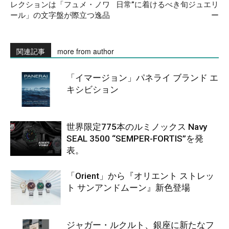
レクションは「フュメ・ノワ
日常”に着けるべき旬ジュエリ
ール」の文字盤が際立つ逸品
ー
関連記事
more from author
「イマージョン」パネライ ブランド エ
キシビション
世界限定775本のルミノックス Navy
SEAL 3500 “SEMPER-FORTIS”を発
表。
「Orient」から『オリエント ストレッ
ト サンアンドムーン』新色登場
ジャガー・ルクルト、銀座に新たなフ