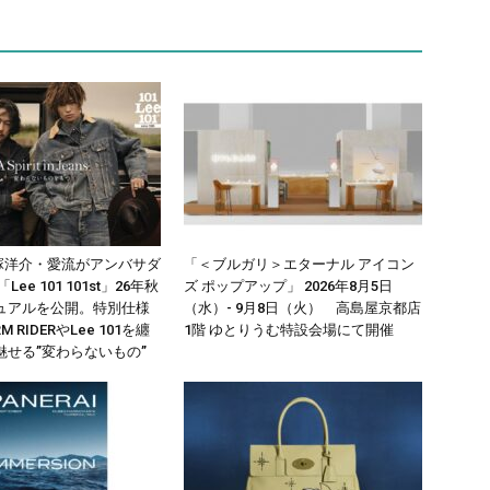
窪塚洋介・愛流がアンバサダ
「＜ブルガリ＞エターナル アイコン
ee 101 101st」26年秋
ズ ポップアップ」 2026年8月5日
ュアルを公開。特別仕様
（水）- 9月8日（火） 高島屋京都店
 RIDERやLee 101を纏
1階 ゆとりうむ特設会場にて開催
魅せる”変わらないもの”