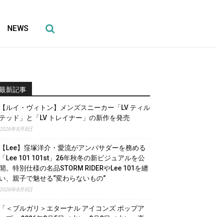
NEWS
最新記事
【ルイ・ヴィトン】メンズスニーカー「LV ティル
テッド」と「LV トレイナー」の新作を発売
2026年8月8日
【Lee】窪塚洋介・愛流がアンバサダーを務める
「Lee 101 101st」26年秋冬の新ビジュアルを公
開。特別仕様の名品STORM RIDERやLee 101を纏
い、親子で魅せる”変わらないもの”
2026年8月8日
「＜ブルガリ＞エターナル アイコンズ ポップア