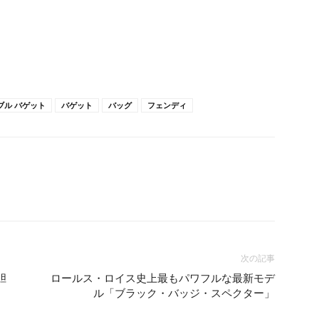
ブル バゲット
バゲット
バッグ
フェンディ
次の記事
胆
ロールス・ロイス史上最もパワフルな最新モデ
ル「ブラック・バッジ・スペクター」