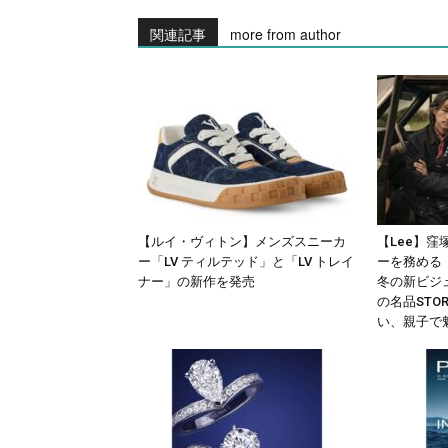
関連記事
more from author
【ルイ・ヴィトン】メンズスニーカ
【Lee】
ー「LV ティルテッド」と「LV トレイ
ーを務める 「L
ナー」の新作を発売
冬の新ビジ
の名品STORM
い、親子で