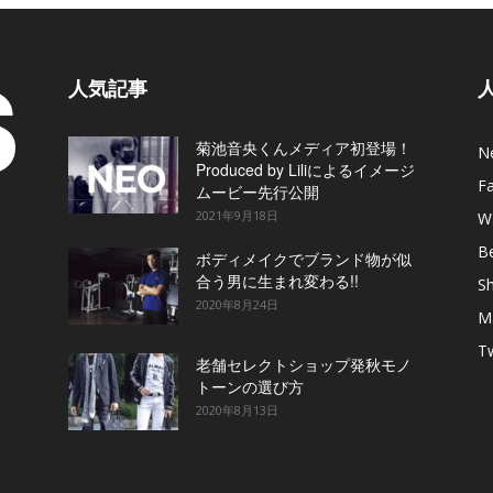
人気記事
菊池音央くんメディア初登場！
N
Produced by Liliによるイメージ
F
ムービー先行公開
2021年9月18日
W
B
ボディメイクでブランド物が似
合う男に生まれ変わる!!
S
2020年8月24日
M
T
老舗セレクトショップ発秋モノ
トーンの選び方
2020年8月13日