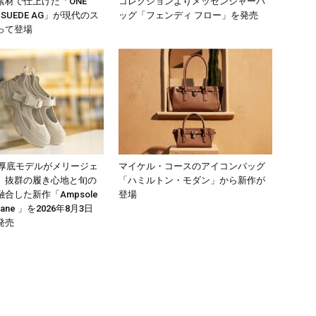
素材で仕上げた「ONE
コレクションよりメッセンジャーバ
D SUEDE AG」が現代のス
ッグ「フェンディ フロー」を発売
って登場
気厚底モデルがメリージェ
マイケル・コースのアイコンバッグ
。抜群の履き心地と旬の
「ハミルトン・モダン」から新作が
合した新作「Ampsole
登場
y Jane 」を2026年8月3日
発売