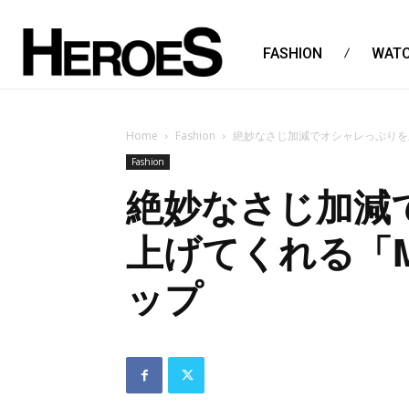
FASHION
WAT
Home
Fashion
絶妙なさじ加減でオシャレっぷりを上
Fashion
絶妙なさじ加減
上げてくれる「M
ップ