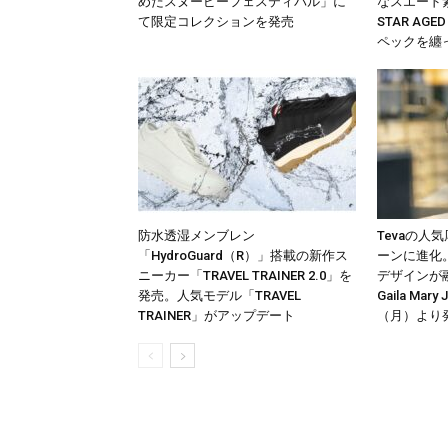
めだスヌーピーフェスティバル」に
なスエード
て限定コレクションを発売
STAR AGE
ペックを纏
防水透湿メンブレン
Tevaの人
「HydroGuard（R）」搭載の新作ス
ーンに進化
ニーカー「TRAVEL TRAINER 2.0」を
デザインが融
発売。人気モデル「TRAVEL
Gaila Mar
TRAINER」がアップデート
（月）より