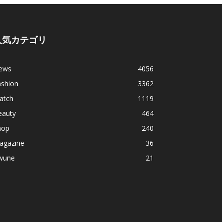
人気カテゴリ
ews
4056
ashion
3362
atch
1119
eauty
464
hop
240
agazine
36
wune
21