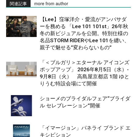
関連記事
more from author
【Lee】窪塚洋介・愛流がアンバサダ
ーを務める 「Lee 101 101st」26年秋
冬の新ビジュアルを公開。特別仕様の
名品STORM RIDERやLee 101を纏い、
親子で魅せる”変わらないもの”
「＜ブルガリ＞エターナル アイコンズ
ポップアップ」 2026年8月5日（水）-
9月8日（火） 高島屋京都店 1階 ゆと
りうむ特設会場にて開催
ショーメのブライダルフェア“ブライダ
ル セレブレーション”開催
「イマージョン」パネライ ブランド エ
キシビション