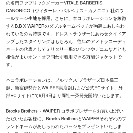
の名門ファブリックメーカーVITALE BARBERIS
CANONICO（ヴィターレ・バルベリス・カノニコ）社のウ
ールサージ生地を採用。さらに、本コラボレーションを象徴
するB.B X WAIPERのダブルネームパッチが胸裏にあしらわ
れているのも特徴です。ドレストラウザーにあわせタイドア
ップしたスタイリングはもちろん、往年のアメトラコーディ
ネートの代表としてミリタリー系のパンツやデニムなどとも
相性がよいオン・オフ問わず着用できる万能ジャケットで
す。
本コラボレーションは、ブルックス ブラザーズ日本橋三
越、新宿伊勢丹とWAIPER実店舗および公式ECサイト、外
部ECサイトにて9月4日より両社一斉発売開始いたします。
Brooks Brothers × WAIPER コラボブレザーをお買い上げい
ただいたお客様に、Brooks BrothersとWAIPERそれぞれのブ
ランドネームがあしらわれたバッジをプレゼントいたしま