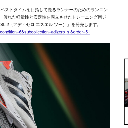
いベストタイムを目指して走るランナーのためのランニン
より、優れた軽量性と安定性を両立させたトレーニング用ジ
 SL 2（アディゼロ エスエル ツー）」を発売します。
o&condition=6&subcollection=adizero_sl&order=51