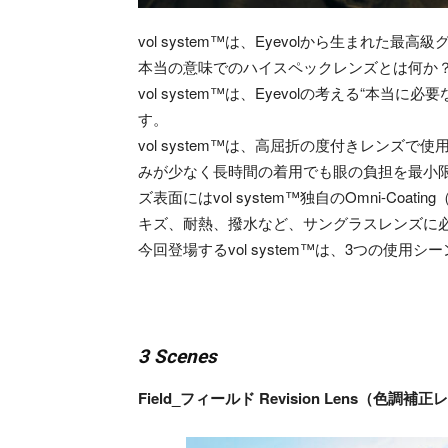
vol system™は、Eyevolから生まれた
本当の意味でのハイスペックレンズとは何か
vol system™は、Eyevolの考える“本
す。
vol system™は、高屈折の度付きレンズ
みが少なく長時間の着用でも眼の負担を最小
ズ表面にはvol system™独自のOmni-C
キズ、耐熱、撥水など、サングラスレンズに
今回登場するvol system™は、3つの使
3 Scenes
Field_フィールド Revision Lens（色調補