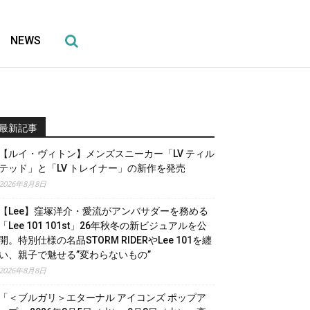
NEWS
最新記事
【ルイ・ヴィトン】メンズスニーカー「LV ティル
テッド」と「LV トレイナー」の新作を発売
2026年8月8日
【Lee】窪塚洋介・愛流がアンバサダーを務める
「Lee 101 101st」26年秋冬の新ビジュアルを公
開。特別仕様の名品STORM RIDERやLee 101を纏
い、親子で魅せる”変わらないもの”
2026年8月8日
「＜ブルガリ＞エターナル アイコンズ ポップア