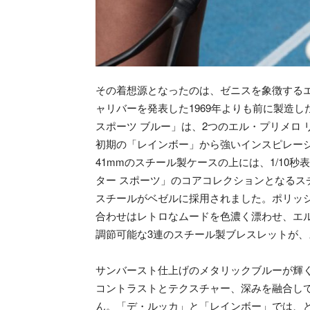
その着想源となったのは、ゼニスを象徴する
ャリバーを発表した1969年よりも前に製造
スポーツ ブルー」は、2つのエル・プリメロ リ
初期の「レインボー」から強いインスピレー
41mmのスチール製ケースの上には、1/10
ター スポーツ」のコアコレクションとなる
スチールがベゼルに採用されました。ポリッ
合わせはレトロなムードを色濃く漂わせ、エ
調節可能な3連のスチール製ブレスレットが
サンバースト仕上げのメタリックブルーが輝く
コントラストとテクスチャー、深みを融合し
ん。「デ・ルッカ」と「レインボー」では、