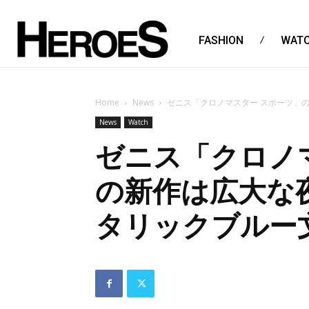
FASHION
WAT
Home
News
ゼニス「クロノマスター スポーツ」
News
Watch
ゼニス「クロノ
の新作は広大な
タリックブルー