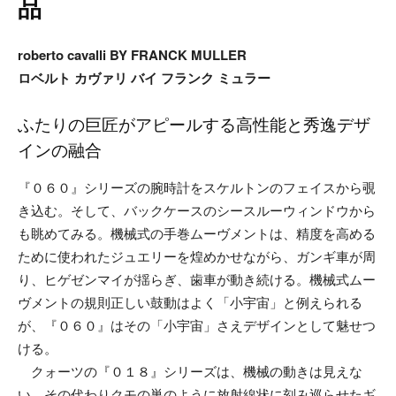
品
roberto cavalli BY FRANCK MULLER
ロベルト カヴァリ バイ フランク ミュラー
ふたりの巨匠がアピールする高性能と秀逸デザ
インの融合
『０６０』シリーズの腕時計をスケルトンのフェイスから覗
き込む。そして、バックケースのシースルーウィンドウから
も眺めてみる。機械式の手巻ムーヴメントは、精度を高める
ために使われたジュエリーを煌めかせながら、ガンギ車が周
り、ヒゲゼンマイが揺らぎ、歯車が動き続ける。機械式ムー
ヴメントの規則正しい鼓動はよく「小宇宙」と例えられる
が、『０６０』はその「小宇宙」さえデザインとして魅せつ
ける。
クォーツの『０１８』シリーズは、機械の動きは見えな
い。その代わりクモの巣のように放射線状に刻み巡らせたギ