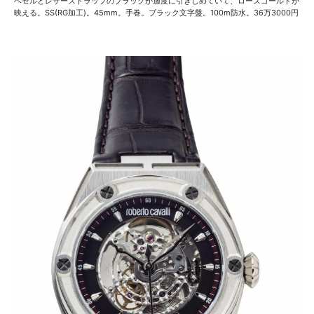
ベゼルとレザーストラップのブラックが適度に引きしめていて、ローズゴールドが
映える。SS(RG加工)。45mm。手巻。ブラック文字盤。100m防水。36万3000円